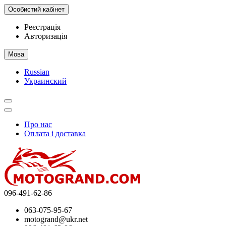
Особистий кабінет
Реєстрація
Авторизація
Мова
Russian
Украинский
Про нас
Оплата і доставка
096-491-62-86
063-075-95-67
motogrand@ukr.net