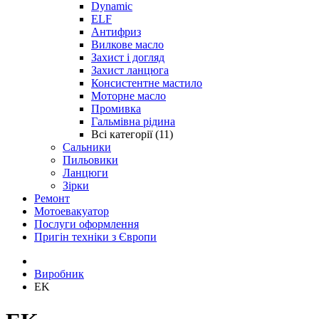
Dynamic
ELF
Антифриз
Вилкове масло
Захист і догляд
Захист ланцюга
Консистентне мастило
Моторне масло
Промивка
Гальмівна рідина
Всі категорії (11)
Сальники
Пильовики
Ланцюги
Зірки
Ремонт
Мотоевакуатор
Послуги оформлення
Пригін техніки з Європи
Виробник
EK