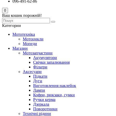
096-491-62-86
0
Ваш кошик порожній!
Категории
Мототехніка
Мотоцикли
Мопеди
Магазин
Мотозапчастини
Акумулятори
Свічки запалювання
Фільтри
Аксесуари
Підкати
Дуги
Виготовлення наклейок
Лампи
Кофри, рюкзаки, сумки
Ручки керма
Дзеркала
Поворотники
Технічні рідини