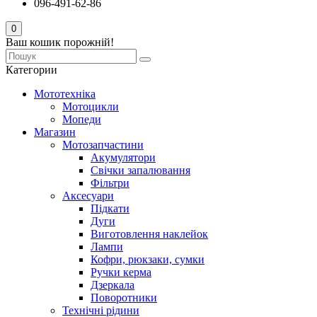
096-491-62-86
0
Ваш кошик порожній!
Категории
Мототехніка
Мотоцикли
Мопеди
Магазин
Мотозапчастини
Акумулятори
Свічки запалювання
Фільтри
Аксесуари
Підкати
Дуги
Виготовлення наклейок
Лампи
Кофри, рюкзаки, сумки
Ручки керма
Дзеркала
Поворотники
Технічні рідини