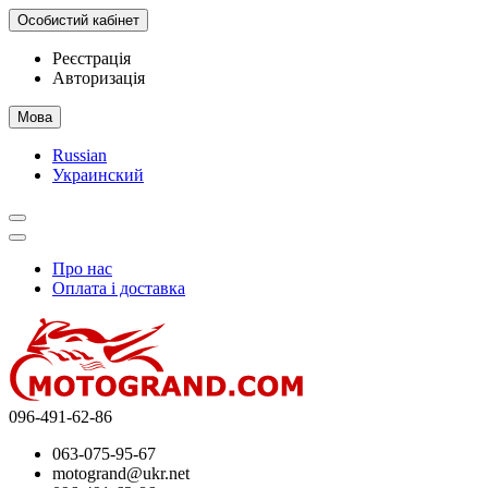
Особистий кабінет
Реєстрація
Авторизація
Мова
Russian
Украинский
Про нас
Оплата і доставка
096-491-62-86
063-075-95-67
motogrand@ukr.net