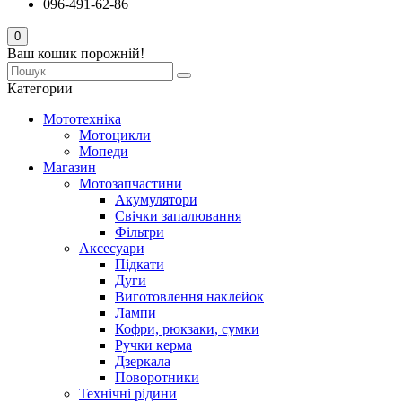
096-491-62-86
0
Ваш кошик порожній!
Категории
Мототехніка
Мотоцикли
Мопеди
Магазин
Мотозапчастини
Акумулятори
Свічки запалювання
Фільтри
Аксесуари
Підкати
Дуги
Виготовлення наклейок
Лампи
Кофри, рюкзаки, сумки
Ручки керма
Дзеркала
Поворотники
Технічні рідини