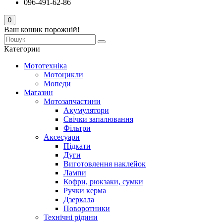
096-491-62-86
0
Ваш кошик порожній!
Категории
Мототехніка
Мотоцикли
Мопеди
Магазин
Мотозапчастини
Акумулятори
Свічки запалювання
Фільтри
Аксесуари
Підкати
Дуги
Виготовлення наклейок
Лампи
Кофри, рюкзаки, сумки
Ручки керма
Дзеркала
Поворотники
Технічні рідини