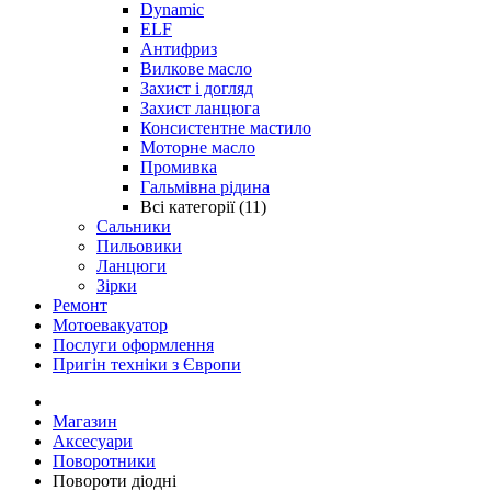
Dynamic
ELF
Антифриз
Вилкове масло
Захист і догляд
Захист ланцюга
Консистентне мастило
Моторне масло
Промивка
Гальмівна рідина
Всі категорії (11)
Сальники
Пильовики
Ланцюги
Зірки
Ремонт
Мотоевакуатор
Послуги оформлення
Пригін техніки з Європи
Магазин
Аксесуари
Поворотники
Повороти діодні