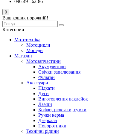
096-491-62-86
0
Ваш кошик порожній!
Категории
Мототехніка
Мотоцикли
Мопеди
Магазин
Мотозапчастини
Акумулятори
Свічки запалювання
Фільтри
Аксесуари
Підкати
Дуги
Виготовлення наклейок
Лампи
Кофри, рюкзаки, сумки
Ручки керма
Дзеркала
Поворотники
Технічні рідини