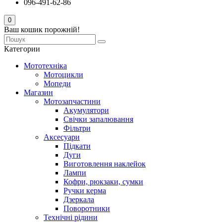
096-491-62-86
0
Ваш кошик порожній!
Категории
Мототехніка
Мотоцикли
Мопеди
Магазин
Мотозапчастини
Акумулятори
Свічки запалювання
Фільтри
Аксесуари
Підкати
Дуги
Виготовлення наклейок
Лампи
Кофри, рюкзаки, сумки
Ручки керма
Дзеркала
Поворотники
Технічні рідини