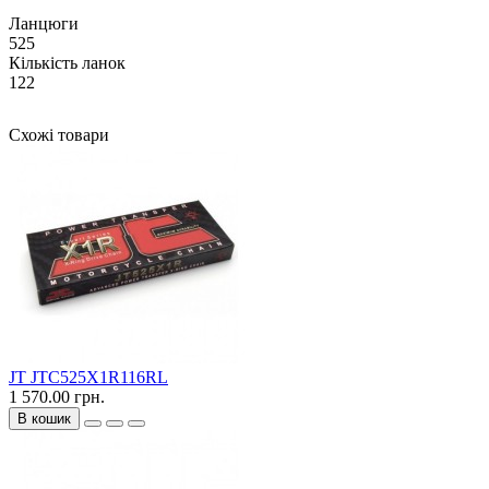
Ланцюги
525
Кількість ланок
122
Схожі товари
JT JTC525X1R116RL
1 570.00 грн.
В кошик