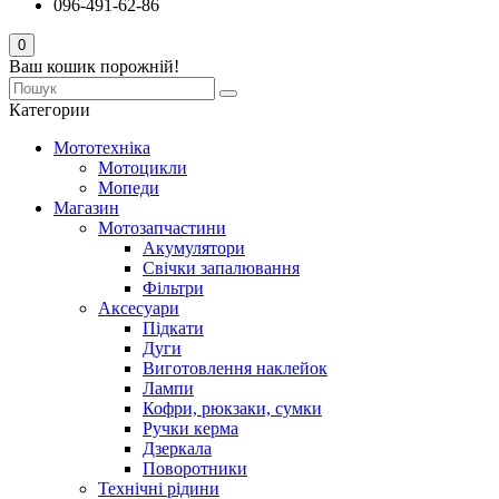
096-491-62-86
0
Ваш кошик порожній!
Категории
Мототехніка
Мотоцикли
Мопеди
Магазин
Мотозапчастини
Акумулятори
Свічки запалювання
Фільтри
Аксесуари
Підкати
Дуги
Виготовлення наклейок
Лампи
Кофри, рюкзаки, сумки
Ручки керма
Дзеркала
Поворотники
Технічні рідини