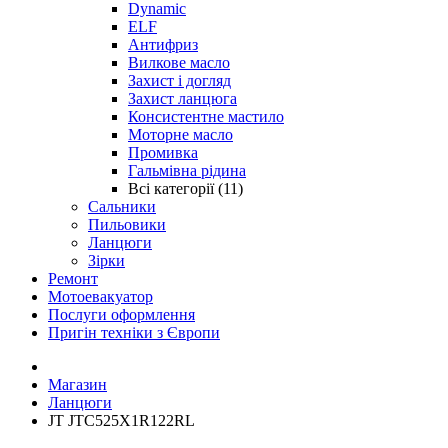
Dynamic
ELF
Антифриз
Вилкове масло
Захист і догляд
Захист ланцюга
Консистентне мастило
Моторне масло
Промивка
Гальмівна рідина
Всі категорії (11)
Сальники
Пильовики
Ланцюги
Зірки
Ремонт
Мотоевакуатор
Послуги оформлення
Пригін техніки з Європи
Магазин
Ланцюги
JT JTC525X1R122RL