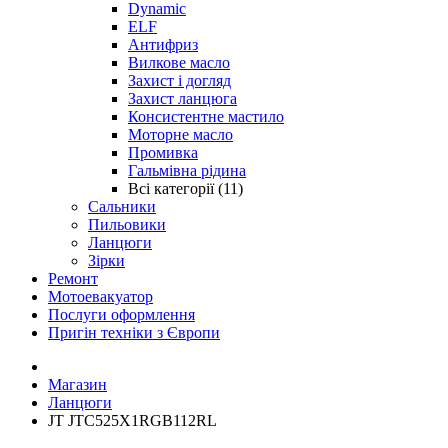
Dynamic
ELF
Антифриз
Вилкове масло
Захист і догляд
Захист ланцюга
Консистентне мастило
Моторне масло
Промивка
Гальмівна рідина
Всі категорії (11)
Сальники
Пильовики
Ланцюги
Зірки
Ремонт
Мотоевакуатор
Послуги оформлення
Пригін техніки з Європи
Магазин
Ланцюги
JT JTC525X1RGB112RL