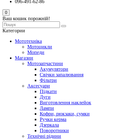
096-491-62-86
0
Ваш кошик порожній!
Категории
Мототехніка
Мотоцикли
Мопеди
Магазин
Мотозапчастини
Акумулятори
Свічки запалювання
Фільтри
Аксесуари
Підкати
Дуги
Виготовлення наклейок
Лампи
Кофри, рюкзаки, сумки
Ручки керма
Дзеркала
Поворотники
Технічні рідини