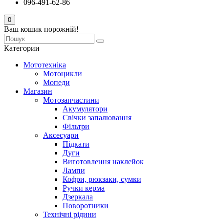
096-491-62-86
0
Ваш кошик порожній!
Категории
Мототехніка
Мотоцикли
Мопеди
Магазин
Мотозапчастини
Акумулятори
Свічки запалювання
Фільтри
Аксесуари
Підкати
Дуги
Виготовлення наклейок
Лампи
Кофри, рюкзаки, сумки
Ручки керма
Дзеркала
Поворотники
Технічні рідини