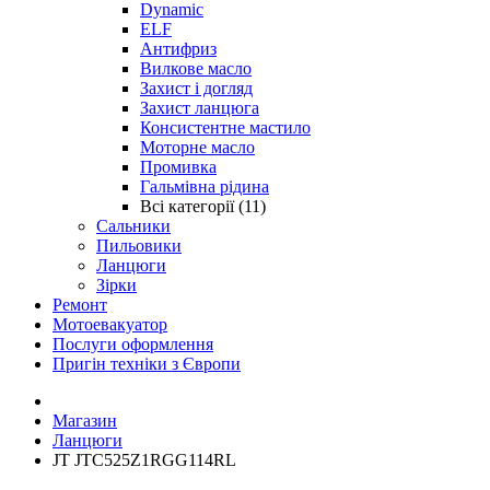
Dynamic
ELF
Антифриз
Вилкове масло
Захист і догляд
Захист ланцюга
Консистентне мастило
Моторне масло
Промивка
Гальмівна рідина
Всі категорії (11)
Сальники
Пильовики
Ланцюги
Зірки
Ремонт
Мотоевакуатор
Послуги оформлення
Пригін техніки з Європи
Магазин
Ланцюги
JT JTC525Z1RGG114RL