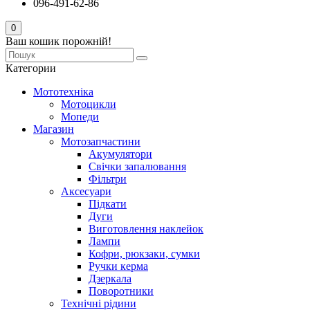
096-491-62-86
0
Ваш кошик порожній!
Категории
Мототехніка
Мотоцикли
Мопеди
Магазин
Мотозапчастини
Акумулятори
Свічки запалювання
Фільтри
Аксесуари
Підкати
Дуги
Виготовлення наклейок
Лампи
Кофри, рюкзаки, сумки
Ручки керма
Дзеркала
Поворотники
Технічні рідини