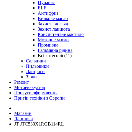
Dynamic
ELF
Антифриз
Вилкове масло
Захист і догляд
Захист ланцюга
Консистентне мастило
Моторне масло
Промивка
Гальмівна рідина
Всі категорії (11)
Сальники
Пильовики
Ланцюги
Зірки
Ремонт
Мотоевакуатор
Послуги оформлення
Пригін техніки з Європи
Магазин
Ланцюги
JT JTC530X1RGB114RL