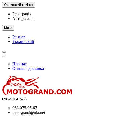
Особистий кабінет
Реєстрація
Авторизація
Мова
Russian
Украинский
Про нас
Оплата і доставка
096-491-62-86
063-075-95-67
motogrand@ukr.net