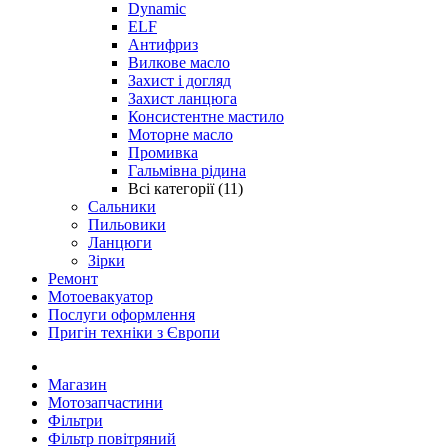
Dynamic
ELF
Антифриз
Вилкове масло
Захист і догляд
Захист ланцюга
Консистентне мастило
Моторне масло
Промивка
Гальмівна рідина
Всі категорії (11)
Сальники
Пильовики
Ланцюги
Зірки
Ремонт
Мотоевакуатор
Послуги оформлення
Пригін техніки з Європи
Магазин
Мотозапчастини
Фільтри
Фільтр повітряний