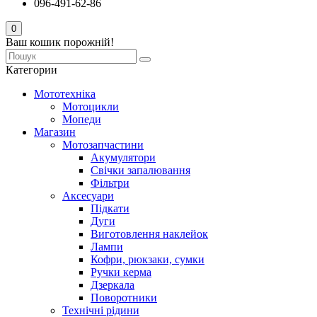
096-491-62-86
0
Ваш кошик порожній!
Категории
Мототехніка
Мотоцикли
Мопеди
Магазин
Мотозапчастини
Акумулятори
Свічки запалювання
Фільтри
Аксесуари
Підкати
Дуги
Виготовлення наклейок
Лампи
Кофри, рюкзаки, сумки
Ручки керма
Дзеркала
Поворотники
Технічні рідини