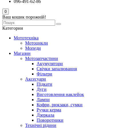
096-491-62-86
0
Ваш кошик порожній!
Категории
Мототехніка
Мотоцикли
Мопеди
Магазин
Мотозапчастини
Акумулятори
Свічки запалювання
Фільтри
Аксесуари
Підкати
Дуги
Виготовлення наклейок
Лампи
Кофри, рюкзаки, сумки
Ручки керма
Дзеркала
Поворотники
Технічні рідини