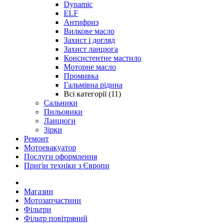
Dynamic
ELF
Антифриз
Вилкове масло
Захист і догляд
Захист ланцюга
Консистентне мастило
Моторне масло
Промивка
Гальмівна рідина
Всі категорії (11)
Сальники
Пильовики
Ланцюги
Зірки
Ремонт
Мотоевакуатор
Послуги оформлення
Пригін техніки з Європи
Магазин
Мотозапчастини
Фільтри
Фільтр повітряний