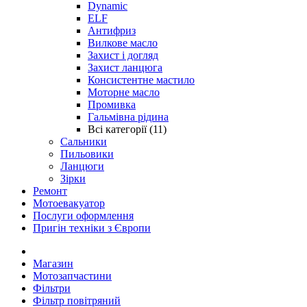
Dynamic
ELF
Антифриз
Вилкове масло
Захист і догляд
Захист ланцюга
Консистентне мастило
Моторне масло
Промивка
Гальмівна рідина
Всі категорії (11)
Сальники
Пильовики
Ланцюги
Зірки
Ремонт
Мотоевакуатор
Послуги оформлення
Пригін техніки з Європи
Магазин
Мотозапчастини
Фільтри
Фільтр повітряний