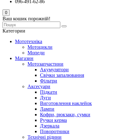
096-491-62-86
0
Ваш кошик порожній!
Категории
Мототехніка
Мотоцикли
Мопеди
Магазин
Мотозапчастини
Акумулятори
Свічки запалювання
Фільтри
Аксесуари
Підкати
Дуги
Виготовлення наклейок
Лампи
Кофри, рюкзаки, сумки
Ручки керма
Дзеркала
Поворотники
Технічні рідини