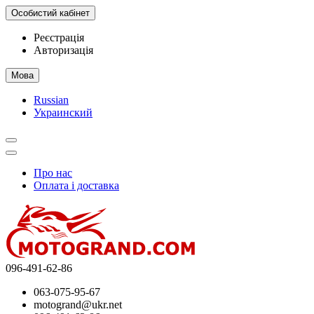
Особистий кабінет
Реєстрація
Авторизація
Мова
Russian
Украинский
Про нас
Оплата і доставка
096-491-62-86
063-075-95-67
motogrand@ukr.net