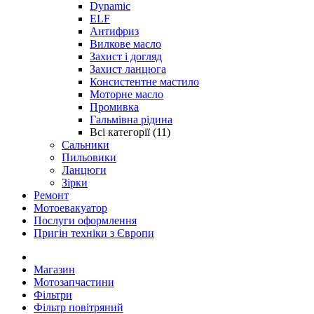
Dynamic
ELF
Антифриз
Вилкове масло
Захист і догляд
Захист ланцюга
Консистентне мастило
Моторне масло
Промивка
Гальмівна рідина
Всі категорії (11)
Сальники
Пильовики
Ланцюги
Зірки
Ремонт
Мотоевакуатор
Послуги оформлення
Пригін техніки з Європи
Магазин
Мотозапчастини
Фільтри
Фільтр повітряний