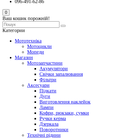
096-491-62-86
0
Ваш кошик порожній!
Категории
Мототехніка
Мотоцикли
Мопеди
Магазин
Мотозапчастини
Акумулятори
Свічки запалювання
Фільтри
Аксесуари
Підкати
Дуги
Виготовлення наклейок
Лампи
Кофри, рюкзаки, сумки
Ручки керма
Дзеркала
Поворотники
Технічні рідини