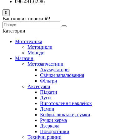
096-491-62-86
0
Ваш кошик порожній!
Категории
Мототехніка
Мотоцикли
Мопеди
Магазин
Мотозапчастини
Акумулятори
Свічки запалювання
Фільтри
Аксесуари
Підкати
Дуги
Виготовлення наклейок
Лампи
Кофри, рюкзаки, сумки
Ручки керма
Дзеркала
Поворотники
Технічні рідини