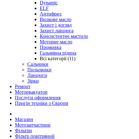
Dynamic
ELF
Антифриз
Вилкове масло
Захист і догляд
Захист ланцюга
Консистентне мастило
Моторне масло
Промивка
Гальмівна рідина
Всі категорії (11)
Сальники
Пильовики
Ланцюги
Зірки
Ремонт
Мотоевакуатор
Послуги оформлення
Пригін техніки з Європи
Магазин
Мотозапчастини
Фільтри
Фільтр повітряний