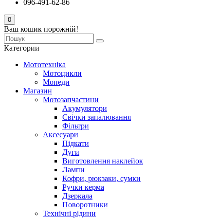
096-491-62-86
0
Ваш кошик порожній!
Категории
Мототехніка
Мотоцикли
Мопеди
Магазин
Мотозапчастини
Акумулятори
Свічки запалювання
Фільтри
Аксесуари
Підкати
Дуги
Виготовлення наклейок
Лампи
Кофри, рюкзаки, сумки
Ручки керма
Дзеркала
Поворотники
Технічні рідини