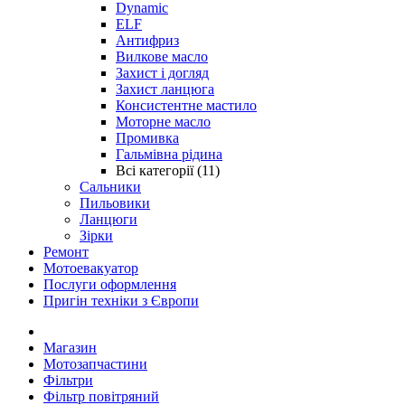
Dynamic
ELF
Антифриз
Вилкове масло
Захист і догляд
Захист ланцюга
Консистентне мастило
Моторне масло
Промивка
Гальмівна рідина
Всі категорії (11)
Сальники
Пильовики
Ланцюги
Зірки
Ремонт
Мотоевакуатор
Послуги оформлення
Пригін техніки з Європи
Магазин
Мотозапчастини
Фільтри
Фільтр повітряний