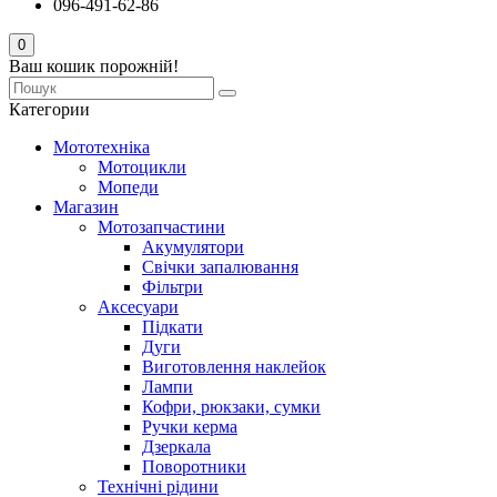
096-491-62-86
0
Ваш кошик порожній!
Категории
Мототехніка
Мотоцикли
Мопеди
Магазин
Мотозапчастини
Акумулятори
Свічки запалювання
Фільтри
Аксесуари
Підкати
Дуги
Виготовлення наклейок
Лампи
Кофри, рюкзаки, сумки
Ручки керма
Дзеркала
Поворотники
Технічні рідини