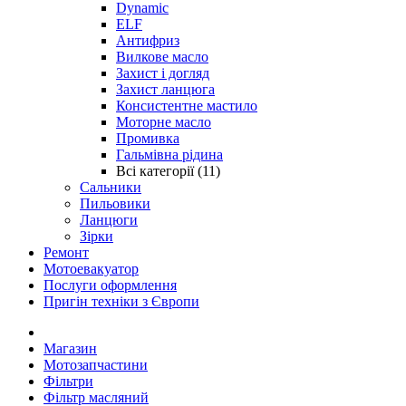
Dynamic
ELF
Антифриз
Вилкове масло
Захист і догляд
Захист ланцюга
Консистентне мастило
Моторне масло
Промивка
Гальмівна рідина
Всі категорії (11)
Сальники
Пильовики
Ланцюги
Зірки
Ремонт
Мотоевакуатор
Послуги оформлення
Пригін техніки з Європи
Магазин
Мотозапчастини
Фільтри
Фільтр масляний