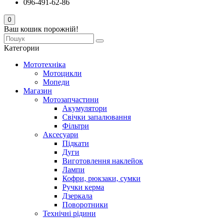
096-491-62-86
0
Ваш кошик порожній!
Категории
Мототехніка
Мотоцикли
Мопеди
Магазин
Мотозапчастини
Акумулятори
Свічки запалювання
Фільтри
Аксесуари
Підкати
Дуги
Виготовлення наклейок
Лампи
Кофри, рюкзаки, сумки
Ручки керма
Дзеркала
Поворотники
Технічні рідини