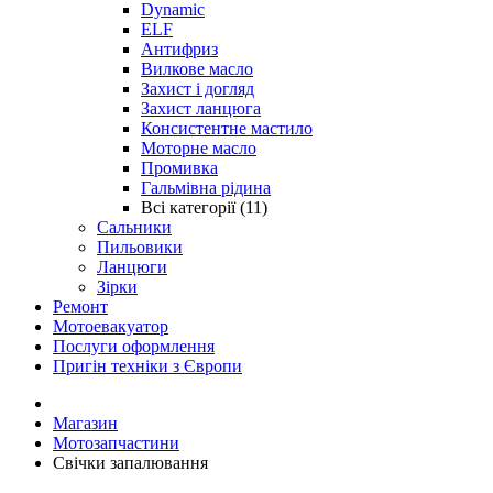
Dynamic
ELF
Антифриз
Вилкове масло
Захист і догляд
Захист ланцюга
Консистентне мастило
Моторне масло
Промивка
Гальмівна рідина
Всі категорії (11)
Сальники
Пильовики
Ланцюги
Зірки
Ремонт
Мотоевакуатор
Послуги оформлення
Пригін техніки з Європи
Магазин
Мотозапчастини
Свічки запалювання