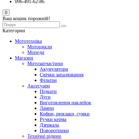
096-491-62-86
0
Ваш кошик порожній!
Категории
Мототехніка
Мотоцикли
Мопеди
Магазин
Мотозапчастини
Акумулятори
Свічки запалювання
Фільтри
Аксесуари
Підкати
Дуги
Виготовлення наклейок
Лампи
Кофри, рюкзаки, сумки
Ручки керма
Дзеркала
Поворотники
Технічні рідини