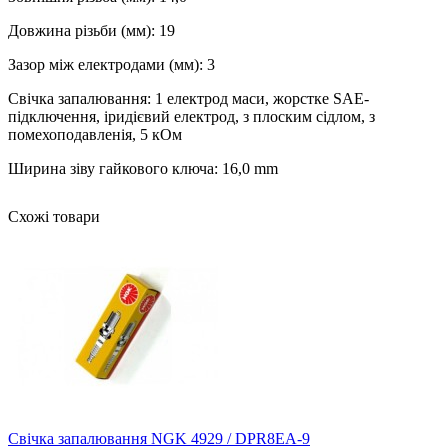
Довжина різьби (мм): 19
Зазор між електродами (мм): 3
Свічка запалювання: 1 електрод маси, жорстке SAE-
підключення, іридієвий електрод, з плоским сідлом, з
помехоподавленія, 5 кОм
Ширина зіву гайкового ключа: 16,0 mm
Схожі товари
Свічка запалювання NGK 4929 / DPR8EA-9