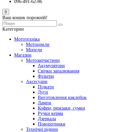
096-491-62-86
0
Ваш кошик порожній!
Категории
Мототехніка
Мотоцикли
Мопеди
Магазин
Мотозапчастини
Акумулятори
Свічки запалювання
Фільтри
Аксесуари
Підкати
Дуги
Виготовлення наклейок
Лампи
Кофри, рюкзаки, сумки
Ручки керма
Дзеркала
Поворотники
Технічні рідини