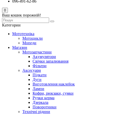
096-491-62-86
0
Ваш кошик порожній!
Категории
Мототехніка
Мотоцикли
Мопеди
Магазин
Мотозапчастини
Акумулятори
Свічки запалювання
Фільтри
Аксесуари
Підкати
Дуги
Виготовлення наклейок
Лампи
Кофри, рюкзаки, сумки
Ручки керма
Дзеркала
Поворотники
Технічні рідини