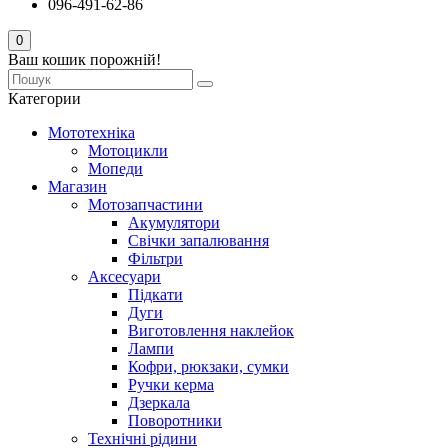
096-491-62-86
0
Ваш кошик порожній!
Категории
Мототехніка
Мотоцикли
Мопеди
Магазин
Мотозапчастини
Акумулятори
Свічки запалювання
Фільтри
Аксесуари
Підкати
Дуги
Виготовлення наклейок
Лампи
Кофри, рюкзаки, сумки
Ручки керма
Дзеркала
Поворотники
Технічні рідини