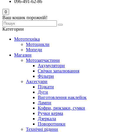
096-491-62-86
0
Ваш кошик порожній!
Категории
Мототехніка
Мотоцикли
Мопеди
Магазин
Мотозапчастини
Акумулятори
Свічки запалювання
Фільтри
Аксесуари
Підкати
Дуги
Виготовлення наклейок
Лампи
Кофри, рюкзаки, сумки
Ручки керма
Дзеркала
Поворотники
Технічні рідини