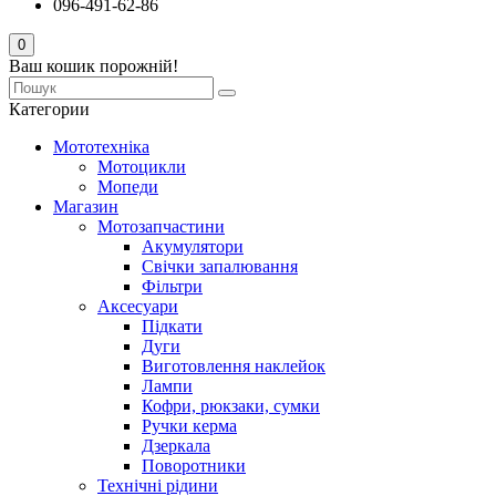
096-491-62-86
0
Ваш кошик порожній!
Категории
Мототехніка
Мотоцикли
Мопеди
Магазин
Мотозапчастини
Акумулятори
Свічки запалювання
Фільтри
Аксесуари
Підкати
Дуги
Виготовлення наклейок
Лампи
Кофри, рюкзаки, сумки
Ручки керма
Дзеркала
Поворотники
Технічні рідини