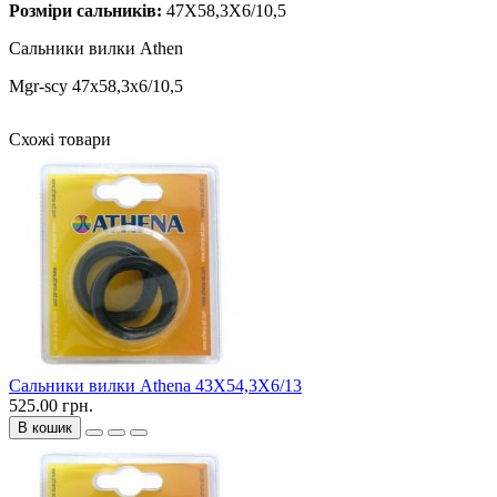
Розміри сальників:
47X58,3X6/10,5
Сальники вилки Athen
Mgr-scy 47x58,3x6/10,5
Схожі товари
Сальники вилки Athena 43X54,3X6/13
525.00 грн.
В кошик