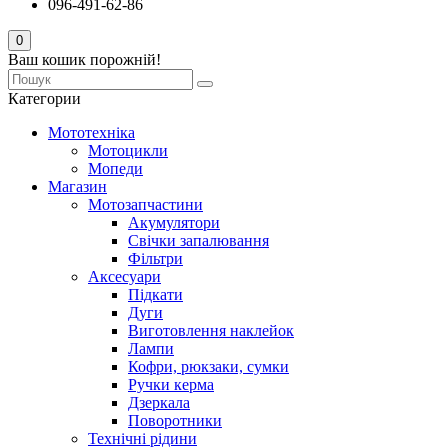
096-491-62-86
0
Ваш кошик порожній!
Категории
Мототехніка
Мотоцикли
Мопеди
Магазин
Мотозапчастини
Акумулятори
Свічки запалювання
Фільтри
Аксесуари
Підкати
Дуги
Виготовлення наклейок
Лампи
Кофри, рюкзаки, сумки
Ручки керма
Дзеркала
Поворотники
Технічні рідини