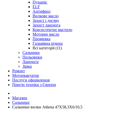
Dynamic
ELF
Антифриз
Вилкове масло
Захист і догляд
Захист ланцюга
Консистентне мастило
Моторне масло
Промивка
Гальмівна рідина
Всі категорії (11)
Сальники
Пильовики
Ланцюги
Зірки
Ремонт
Мотоевакуатор
Послуги оформлення
Пригін техніки з Європи
Магазин
Сальники
Сальники вилки Athena 47X58,3X6/10,5