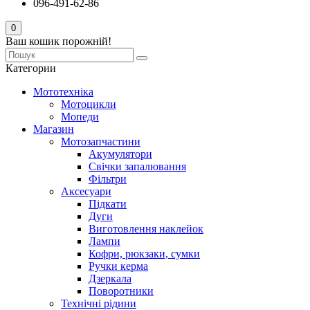
096-491-62-86
0
Ваш кошик порожній!
Категории
Мототехніка
Мотоцикли
Мопеди
Магазин
Мотозапчастини
Акумулятори
Свічки запалювання
Фільтри
Аксесуари
Підкати
Дуги
Виготовлення наклейок
Лампи
Кофри, рюкзаки, сумки
Ручки керма
Дзеркала
Поворотники
Технічні рідини