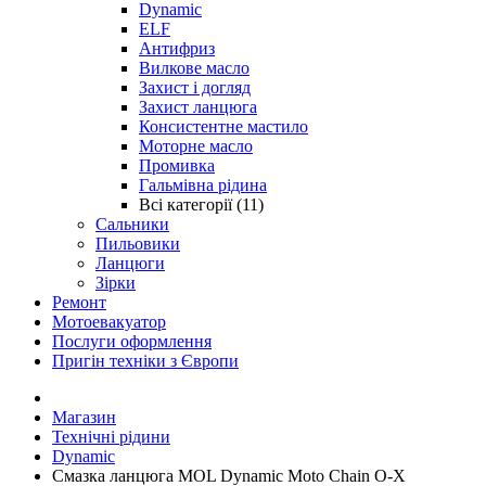
Dynamic
ELF
Антифриз
Вилкове масло
Захист і догляд
Захист ланцюга
Консистентне мастило
Моторне масло
Промивка
Гальмівна рідина
Всі категорії (11)
Сальники
Пильовики
Ланцюги
Зірки
Ремонт
Мотоевакуатор
Послуги оформлення
Пригін техніки з Європи
Магазин
Технічні рідини
Dynamic
Cмазка ланцюга MOL Dynamic Moto Chain O-X