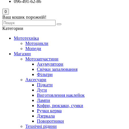
096-491-62-86
0
Ваш кошик порожній!
Категории
Мототехніка
Мотоцикли
Мопеди
Магазин
Мотозапчастини
Акумулятори
Свічки запалювання
Фільтри
Аксесуари
Підкати
Дуги
Виготовлення наклейок
Лампи
Кофри, рюкзаки, сумки
Ручки керма
Дзеркала
Поворотники
Технічні рідини