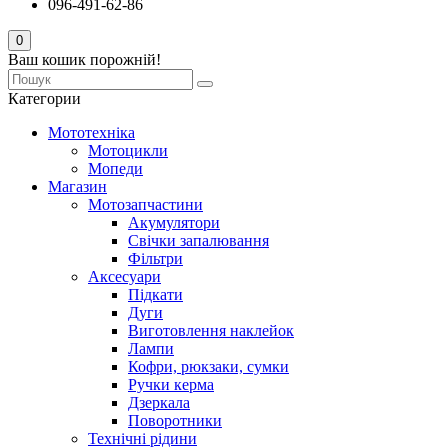
096-491-62-86
0
Ваш кошик порожній!
Категории
Мототехніка
Мотоцикли
Мопеди
Магазин
Мотозапчастини
Акумулятори
Свічки запалювання
Фільтри
Аксесуари
Підкати
Дуги
Виготовлення наклейок
Лампи
Кофри, рюкзаки, сумки
Ручки керма
Дзеркала
Поворотники
Технічні рідини