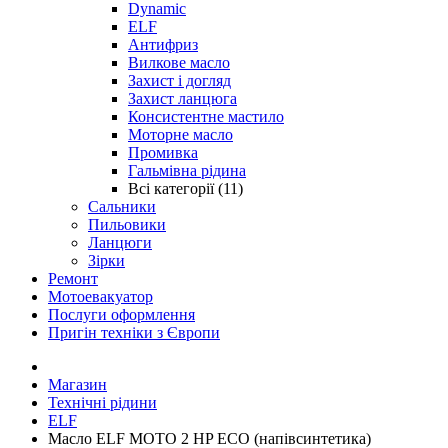
Dynamic
ELF
Антифриз
Вилкове масло
Захист і догляд
Захист ланцюга
Консистентне мастило
Моторне масло
Промивка
Гальмівна рідина
Всі категорії (11)
Сальники
Пильовики
Ланцюги
Зірки
Ремонт
Мотоевакуатор
Послуги оформлення
Пригін техніки з Європи
Магазин
Технічні рідини
ELF
Масло ELF MOTO 2 HP ECO (напівсинтетика)