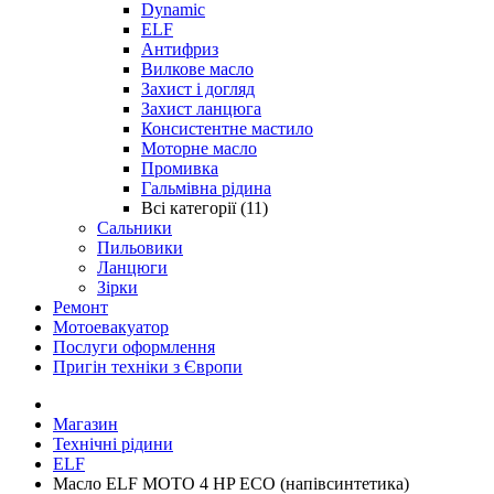
Dynamic
ELF
Антифриз
Вилкове масло
Захист і догляд
Захист ланцюга
Консистентне мастило
Моторне масло
Промивка
Гальмівна рідина
Всі категорії (11)
Сальники
Пильовики
Ланцюги
Зірки
Ремонт
Мотоевакуатор
Послуги оформлення
Пригін техніки з Європи
Магазин
Технічні рідини
ELF
Масло ELF MOTO 4 HP ECO (напівсинтетика)