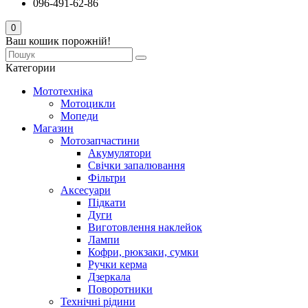
096-491-62-86
0
Ваш кошик порожній!
Категории
Мототехніка
Мотоцикли
Мопеди
Магазин
Мотозапчастини
Акумулятори
Свічки запалювання
Фільтри
Аксесуари
Підкати
Дуги
Виготовлення наклейок
Лампи
Кофри, рюкзаки, сумки
Ручки керма
Дзеркала
Поворотники
Технічні рідини