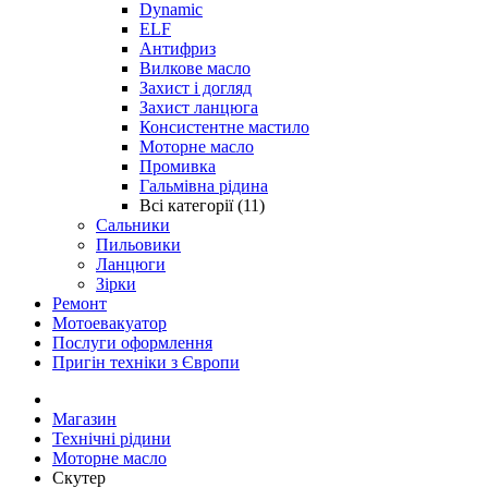
Dynamic
ELF
Антифриз
Вилкове масло
Захист і догляд
Захист ланцюга
Консистентне мастило
Моторне масло
Промивка
Гальмівна рідина
Всі категорії (11)
Сальники
Пильовики
Ланцюги
Зірки
Ремонт
Мотоевакуатор
Послуги оформлення
Пригін техніки з Європи
Магазин
Технічні рідини
Моторне масло
Скутер