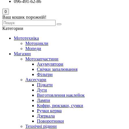
096-491-62-86
0
Ваш кошик порожній!
Категории
Мототехніка
Мотоцикли
Мопеди
Магазин
Мотозапчастини
Акумулятори
Свічки запалювання
Фільтри
Аксесуари
Підкати
Дуги
Виготовлення наклейок
Лампи
Кофри, рюкзаки, сумки
Ручки керма
Дзеркала
Поворотники
Технічні рідини