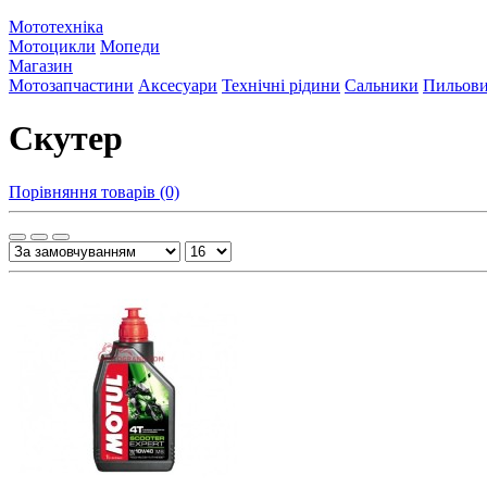
Мототехніка
Мотоцикли
Мопеди
Магазин
Мотозапчастини
Аксесуари
Технічні рідини
Сальники
Пильов
Скутер
Порівняння товарів (0)