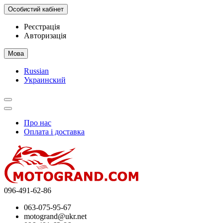
Особистий кабінет
Реєстрація
Авторизація
Мова
Russian
Украинский
Про нас
Оплата і доставка
096-491-62-86
063-075-95-67
motogrand@ukr.net