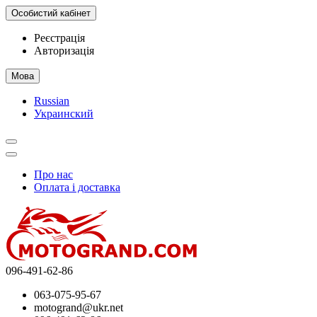
Особистий кабінет
Реєстрація
Авторизація
Мова
Russian
Украинский
Про нас
Оплата і доставка
096-491-62-86
063-075-95-67
motogrand@ukr.net