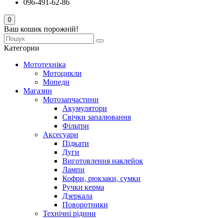
096-491-62-86
0
Ваш кошик порожній!
Категории
Мототехніка
Мотоцикли
Мопеди
Магазин
Мотозапчастини
Акумулятори
Свічки запалювання
Фільтри
Аксесуари
Підкати
Дуги
Виготовлення наклейок
Лампи
Кофри, рюкзаки, сумки
Ручки керма
Дзеркала
Поворотники
Технічні рідини