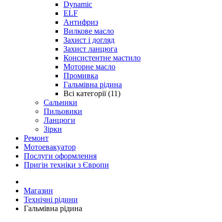
Dynamic
ELF
Антифриз
Вилкове масло
Захист і догляд
Захист ланцюга
Консистентне мастило
Моторне масло
Промивка
Гальмівна рідина
Всі категорії (11)
Сальники
Пильовики
Ланцюги
Зірки
Ремонт
Мотоевакуатор
Послуги оформлення
Пригін техніки з Європи
Магазин
Технічні рідини
Гальмівна рідина