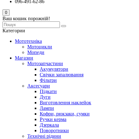
096-491-62-86
0
Ваш кошик порожній!
Категории
Мототехніка
Мотоцикли
Мопеди
Магазин
Мотозапчастини
Акумулятори
Свічки запалювання
Фільтри
Аксесуари
Підкати
Дуги
Виготовлення наклейок
Лампи
Кофри, рюкзаки, сумки
Ручки керма
Дзеркала
Поворотники
Технічні рідини