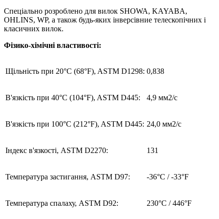
Спеціально розроблено для вилок SHOWA, KAYABA,
OHLINS, WP, а також будь-яких інверсівние телескопічних і
класичних вилок.
Фізико-хімічні властивості:
Щільність при 20°C (68°F), ASTM D1298:
0,838
В'язкість при 40°C (104°F), ASTM D445:
4,9 мм2/с
В'язкість при 100°C (212°F), ASTM D445:
24,0 мм2/с
Індекс в'язкості, ASTM D2270:
131
Температура застигання, ASTM D97:
-36°С / -33°F
Температура спалаху, ASTM D92:
230°С / 446°F