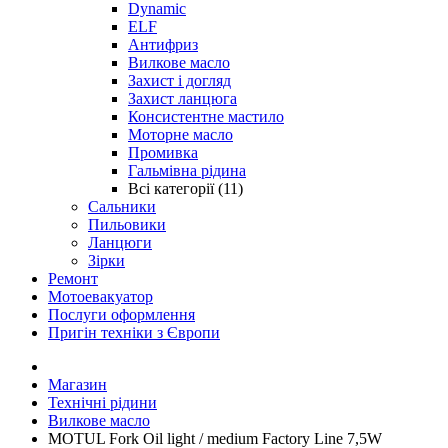
Dynamic
ELF
Антифриз
Вилкове масло
Захист і догляд
Захист ланцюга
Консистентне мастило
Моторне масло
Промивка
Гальмівна рідина
Всі категорії (11)
Сальники
Пильовики
Ланцюги
Зірки
Ремонт
Мотоевакуатор
Послуги оформлення
Пригін техніки з Європи
Магазин
Технічні рідини
Вилкове масло
MOTUL Fork Oil light / medium Factory Line 7,5W