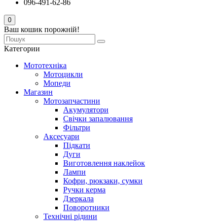
096-491-62-86
0
Ваш кошик порожній!
Категории
Мототехніка
Мотоцикли
Мопеди
Магазин
Мотозапчастини
Акумулятори
Свічки запалювання
Фільтри
Аксесуари
Підкати
Дуги
Виготовлення наклейок
Лампи
Кофри, рюкзаки, сумки
Ручки керма
Дзеркала
Поворотники
Технічні рідини