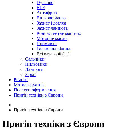
Dynamic
ELF
Антифриз
Вилкове масло
Захист і догляд
Захист ланцюга
Консистентне мастило
Моторне масло
Промивка
Гальмівна рідина
Всі категорії (11)
Сальники
Пильовики
Ланцюги
Зірки
Ремонт
Мотоевакуатор
Послуги оформлення
Пригін техніки з Європи
Пригін техніки з Європи
Пригін техніки з Європи