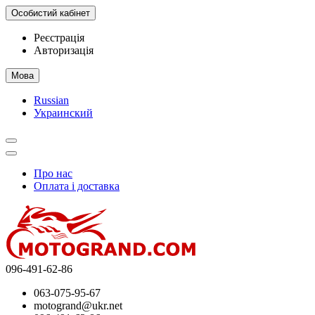
Особистий кабінет
Реєстрація
Авторизація
Мова
Russian
Украинский
Про нас
Оплата і доставка
096-491-62-86
063-075-95-67
motogrand@ukr.net