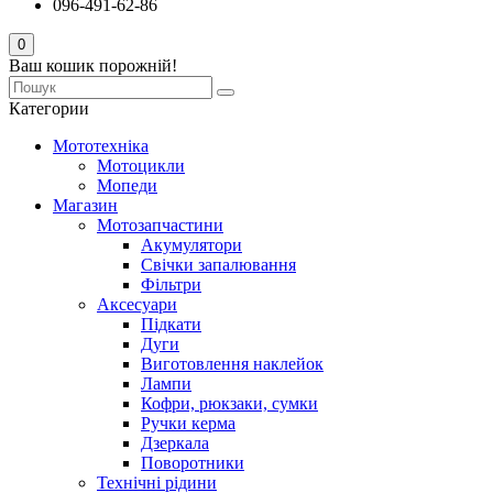
096-491-62-86
0
Ваш кошик порожній!
Категории
Мототехніка
Мотоцикли
Мопеди
Магазин
Мотозапчастини
Акумулятори
Свічки запалювання
Фільтри
Аксесуари
Підкати
Дуги
Виготовлення наклейок
Лампи
Кофри, рюкзаки, сумки
Ручки керма
Дзеркала
Поворотники
Технічні рідини